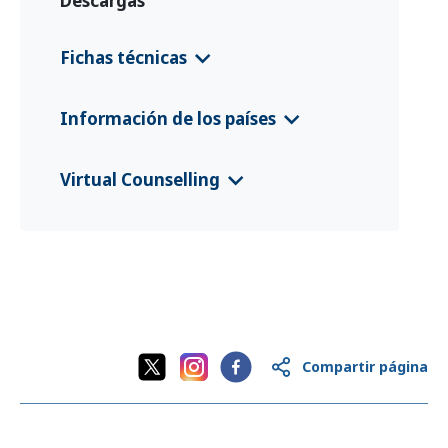
Descargas
Fichas técnicas
Pakistan EURP Country Information
Información de los países
Leaflet
(English)
CFS 2024 Pakistan
(اردو)
Virtual Counselling
CFS 2025 Pakistan
(Deutsch)
VC Flyer Pakistan
(English)
CFS 2025 Pakistan
(English)
VC Flyer Pakistan
(اردو)
Compartir página