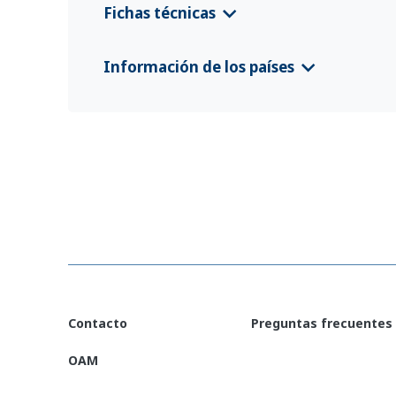
Fichas técnicas
Mongolia EURP Country Information Leafl
Información de los países
CFS 2025 Mongolei
(Deutsch)
CFS 2025 Mongolia
(монгол)
CFS 2025 Mongolia
(English)
Contacto
Preguntas frecuentes
OAM