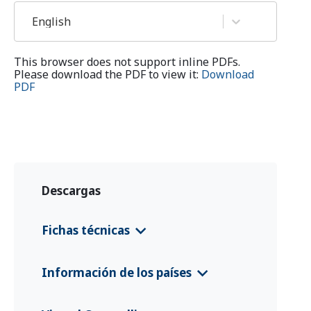
English
This browser does not support inline PDFs.
Please download the PDF to view it:
Download
PDF
Descargas
Fichas técnicas
Moldova EURP Country Information
Información de los países
Leaflet
(English)
CFS 2025 Republic of Moldova
(Englis