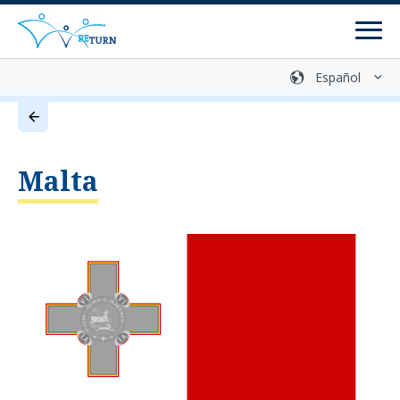
Men
Biblioteca multimedia
Contacto
Retorno voluntario
Malta
Centros de asesoramiento
Programas
Programas de retorno
Programas de reintegración
Preparación del retorno
Comunicación de información y asesoramiento