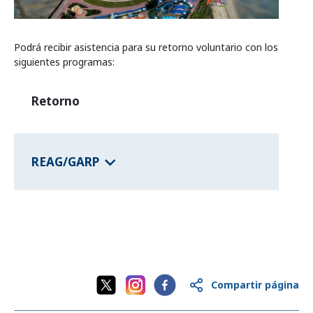
Programas de los estados federales
Podrá recibir asistencia para su retorno voluntario con los
siguientes programas:
Información del país
Retorno
REAG/GARP
Compartir página