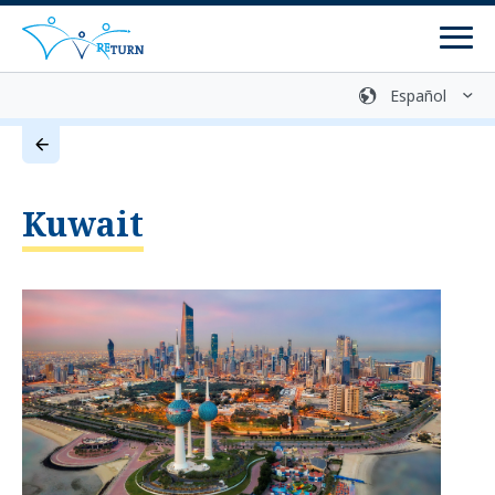
Men
Biblioteca multimedia
Contacto
Retorno voluntario
Kuwait
Centros de asesoramiento
Programas
Programas de retorno
Programas de reintegración
Preparación del retorno
Comunicación de información y asesoramiento