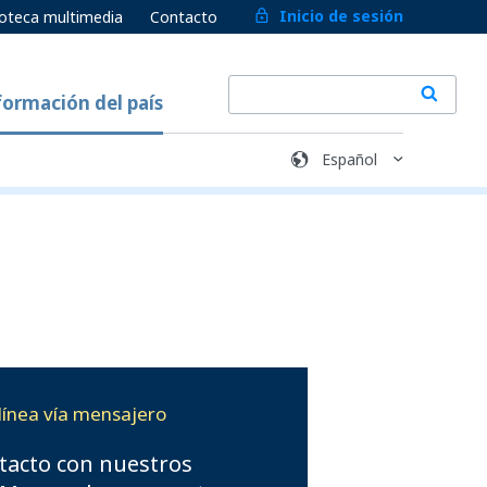
Inicio de sesión
ioteca multimedia
Contacto
formación del país
línea vía mensajero
tacto con nuestros