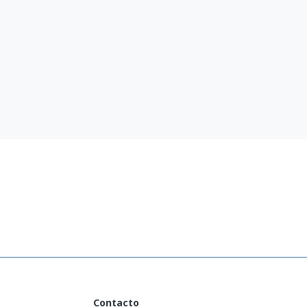
ja na Kosovu
(српски језик)
ge Reintegration
(Deutsch)
Reintegration
(English)
eshëm në Kosovë
(Shqip)
Contacto