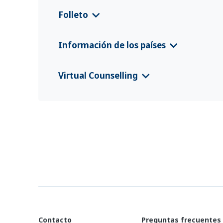
Folleto
Diakonie Kosova
(Deutsch)
Información de los países
Diakonie Kosova
(Shqip)
CFS 2024 Kosovo
(Deutsch)
Virtual Counselling
Dobrovoljni povratak i održiva reintegraci
CFS 2025 Kosovo
(Shqip)
VC Flyer Kosovo
(Shqip)
Kosovo-Freiwillige Rückkehr und Nachhalti
CFS 2025 Kosovo
(English)
VC Flyer Kosovo
(српски језик)
Kosovo-Voluntary Return and Sustainable 
Kthimi vullnetar dhe riintegrimi i qëndru
Contacto
Preguntas frecuentes