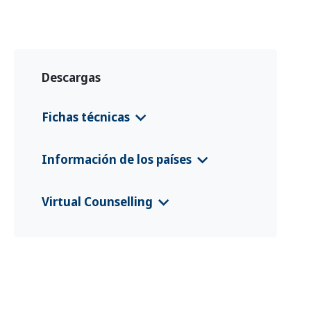
Descargas
Fichas técnicas
Iraq EURP Country Information Leafl
Información de los países
et
(English)
CFS 2025 Irak
(Deutsch)
Virtual Counselling
CFS 2025 Iraq
(English)
VC Flyer Iraq
(Kurdî, كوردی‎)
CFS 2025 Iraq
(العربية)
VC Flyer Iraq
(العربية)