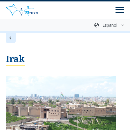
Men
Biblioteca multimedia
Contacto
Retorno voluntario
Irak
Centros de asesoramiento
Programas
Programas de retorno
Programas de reintegración
Preparación del retorno
Comunicación de información y asesoramiento