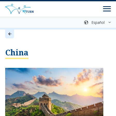
Men
Biblioteca multimedia
Contacto
Retorno voluntario
China
Centros de asesoramiento
Programas
Programas de retorno
Programas de reintegración
Preparación del retorno
Comunicación de información y asesoramiento