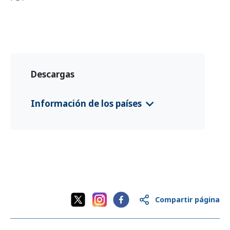
Descargas
Información de los países
CFS 2025 China
(中文 (Zhōngwén), 汉
语, 漢語)
CFS 2025 China
(English)
CFS 2025 China
(Deutsch)
Compartir página