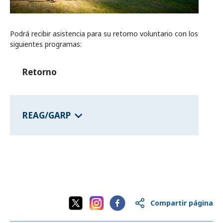
Programas de los estados federales
Podrá recibir asistencia para su retorno voluntario con los
siguientes programas:
Información del país
Retorno
REAG/GARP
Compartir página