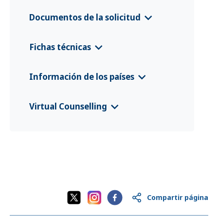
Documentos de la solicitud
Anmeldeformular Brückenkomponen
Fichas técnicas
te Albanien
(Deutsch)
Albania EURP Country Information Le
Información de los países
aflet
(English)
CFS 2025 Albania
(Shqip)
Virtual Counselling
CFS 2025 Albania
(English)
VC Flyer Albania
(Shqip)
CFS 2025 Albanien
(Deutsch)
VC Flyer Albania
(English)
Compartir página